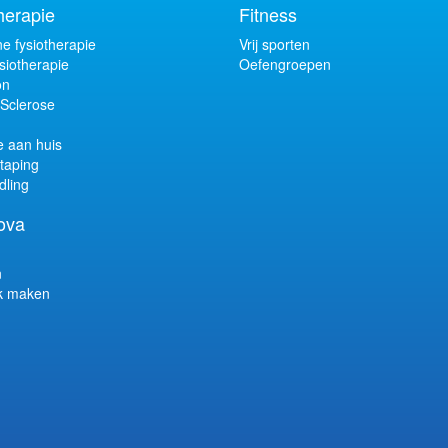
herapie
Fitness
e fysiotherapie
Vrij sporten
siotherapie
Oefengroepen
on
 Sclerose
e aan huis
taping
dling
ova
n
k maken