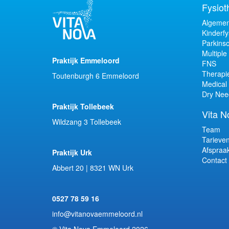
Fysiot
Algemen
Kinderfy
Parkins
Multiple
Praktijk Emmeloord
FNS
Therapi
Toutenburgh 6 Emmeloord
Medical 
Dry Nee
Praktijk Tollebeek
Vita N
Wildzang 3 Tollebeek
Team
Tarieve
Afspraa
Praktijk Urk
Contact
Abbert 20 | 8321 WN Urk
0527 78 59 16
info@vitanovaemmeloord.nl