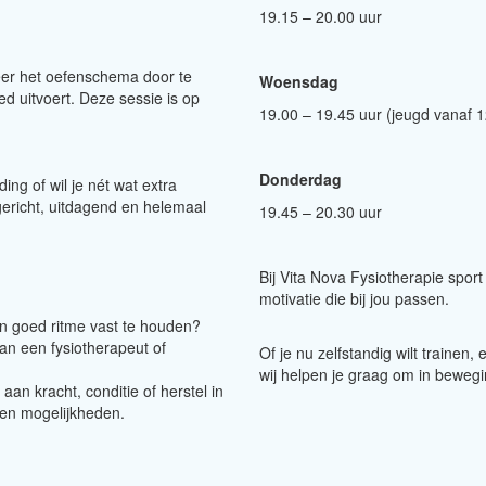
19.15 – 20.00 uur
eer het oefenschema door te
Woensdag
d uitvoert. Deze sessie is op
19.00 – 19.45 uur (jeugd vanaf 1
Donderdag
ng of wil je nét wat extra
gericht, uitdagend en helemaal
19.45 – 20.30 uur
Bij Vita Nova Fysiotherapie spor
motivatie die bij jou passen.
een goed ritme vast te houden?
van een fysiotherapeut of
Of je nu zelfstandig wilt trainen,
wij helpen je graag om in bewegin
an kracht, conditie of herstel in
 en mogelijkheden.