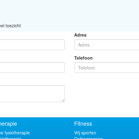
el toezicht
Adres
Telefoon
herapie
Fitness
e fysiotherapie
Vrij sporten
siotherapie
Oefengroepen