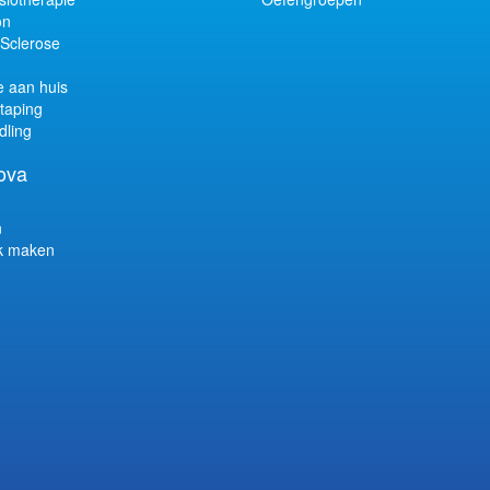
on
 Sclerose
e aan huis
taping
dling
ova
n
k maken